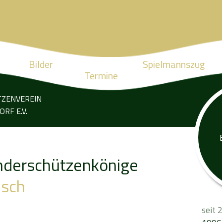
Bilder
Spielmannszug
Termine
TZENVEREIN
RF E.V.
nderschützenkönige
isch
seit 