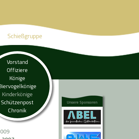
Schießgruppe
Vorstand
Offiziere
Könige
Biervogelkönige
Kinderkönige
Schützenpost
Unsere Sponsoren
Chronik
2009