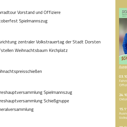
rradtour Vorstand und Offiziere
toberfest Spielmannszug
richtung zentraler Volkstrauertag der Stadt Dorsten
stellen Weihnachtsbaum Kirchplatz
Ausg
hnachtspreisschießen
03.1
Fahrr
Offiz
hreshauptversammlung Spielmannszug
24.1
Okto
hreshauptversammlung Schießgruppe
neralversammlung
15.1
Ausri
Volks