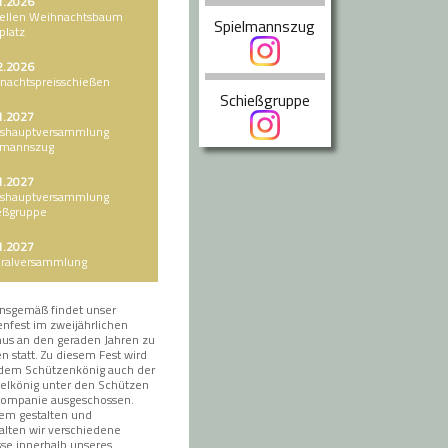
1.2026
tellen Weihnachtsbaum
Spielmannszug
platz
2.2026
nachtspreisschießen
Schießgruppe
1.2027
eshauptversammlung
lmannszug
1.2027
eshauptversammlung
eßgruppe
1.2027
ralversammlung
onsgemäß findet unser
nfest im zweijährlichen
us an den geraden Jahren zu
en statt. Zu diesem Fest wird
dem Schützenkönig auch der
elkönig unter den Schützen
Kompanie ausgeschossen.
em gestalten und
alten wir verschiedene
sse innerhalb unseres