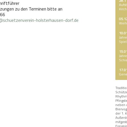
28.1
hriftführer
Aufs
nzungen zu den Terminen bitte an
Kirch
266
05.1
@schuetzenverein-holsterhausen-dorf.de
Weih
10.0
Jahr
Spie
15.0
Jahr
Schi
17.0
Gene
Traditi
Schütze
Rhythm
Pfingst
neben 
Biervog
der 1. 
Außerd
mitgest
Ereigni