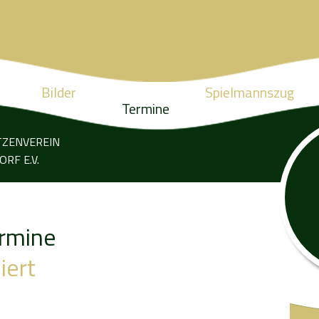
Bilder
Spielmannszug
Termine
TZENVEREIN
RF E.V.
rmine
iert