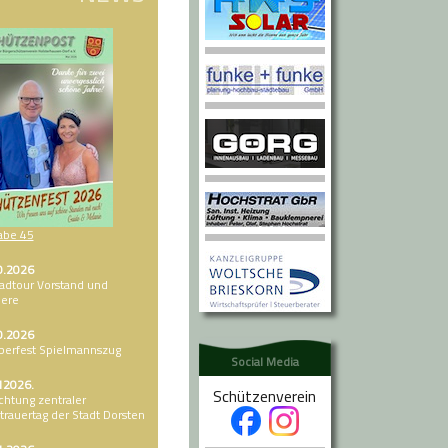
abe 45
0.2026
adtour Vorstand und
iere
0.2026
berfest Spielmannszug
Social Media
12026.
Schützenverein
chtung zentraler
trauertag der Stadt Dorsten