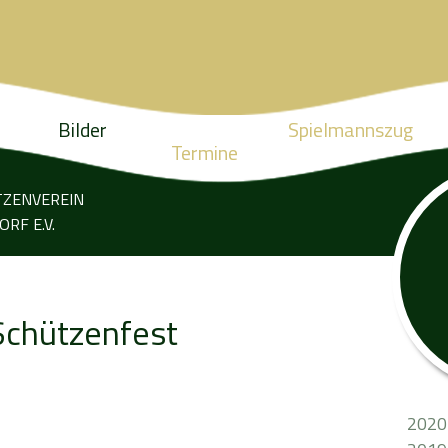
Bilder
Spielmannszug
Termine
TZENVEREIN
RF E.V.
chützenfest
2020