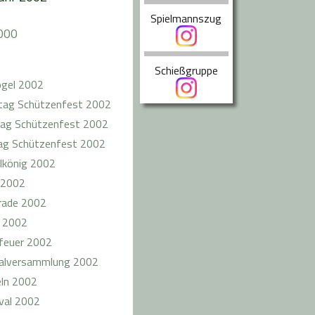
Spielmannszug
000
Schießgruppe
ogel 2002
ag Schützenfest 2002
ag Schützenfest 2002
g Schützenfest 2002
lkönig 2002
 2002
rade 2002
 2002
feuer 2002
alversammlung 2002
ln 2002
val 2002