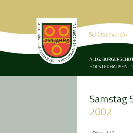
Schützenverein
ALLG. BÜRGERSCHÜ
HOLSTERHAUSEN-DO
Samstag S
2002
Seite:
1
|
2