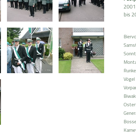
2001
bis 2
Bierv
Samst
Sonnt
Monta
Runke
Vögel
Vorpa
Biwak
Oster
Gener
Bosse
Karne