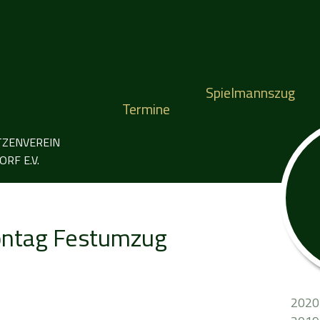
Bilder
Spielmannszug
Termine
TZENVEREIN
RF E.V.
ontag Festumzug
2020