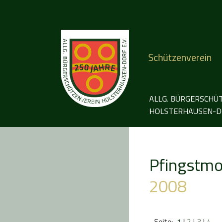
Schützenverein
ALLG. BÜRGERSCHÜ
HOLSTERHAUSEN-DO
Pfingstm
2008
Seite:
1
|
2
|
3
|
4