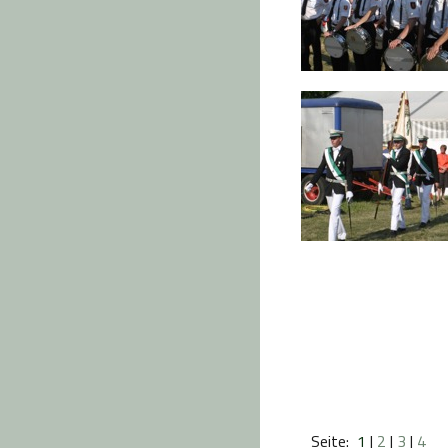
Seite:
1
|
2
|
3
|
4