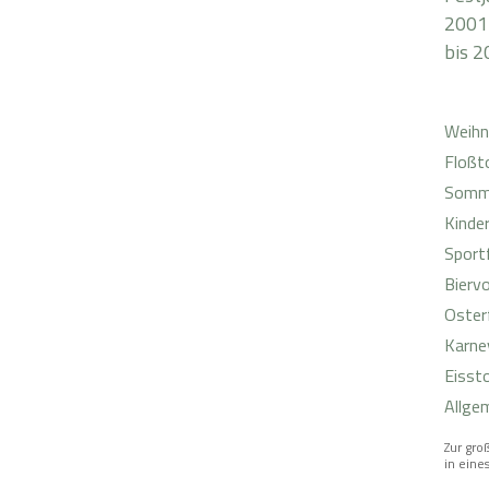
2001
bis 2
Weihn
Floßt
Somm
Kinde
Sport
Bierv
Oster
Karne
Eisst
Allge
Zur groß
in eines