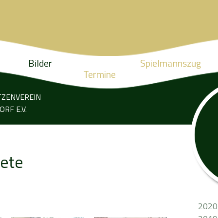
Bilder
Spielmannszug
Termine
TZENVEREIN
RF E.V.
fete
2020