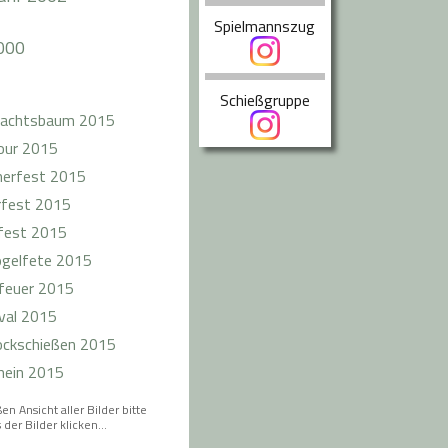
Spielmannszug
000
Schießgruppe
achtsbaum 2015
our 2015
erfest 2015
rfest 2015
fest 2015
ogelfete 2015
feuer 2015
val 2015
ockschießen 2015
mein 2015
en Ansicht aller Bilder bitte
 der Bilder klicken...