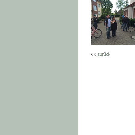
<<
zurück