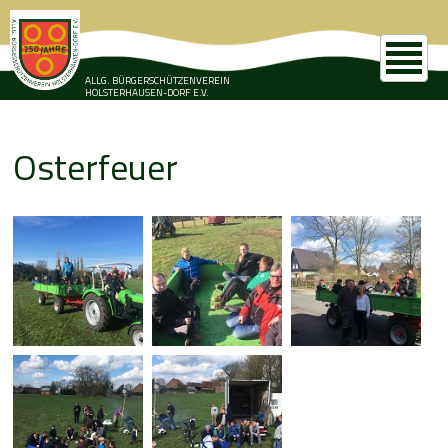
ALLG. BÜRGERSCHÜTZENVEREIN
HOLSTERHAUSEN-DORF E.V.
Osterfeuer