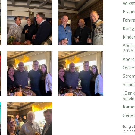
Volks
Braue
Fahrr
König
Kinde
Abord
2025
Abord
Oster
Strom
Senio
„Dank
Spiel
Karne
Gener
Zur groß
in eines