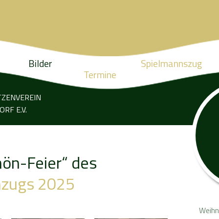
Bilder
Spielmannszug
Termine
TZENVEREIN
RF E.V.
ön-Feier“ des
nzugs 2025
Weihn