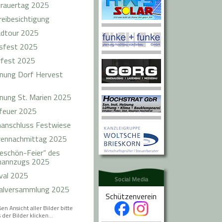
trauertag 2025
reibesichtigung
adtour 2025
sfest 2025
rfest 2025
nung Dorf Hervest
nung St. Marien 2025
feuer 2025
anschluss Festwiese
rennachmittag 2025
eschön-Feier“ des
mannzugs 2025
val 2025
Social Media
alversammlung 2025
Schützenverein
en Ansicht aller Bilder bitte
 der Bilder klicken...